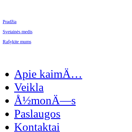
Pradžia
Svetainės medis
Rašykite mums
Apie kaimÄ…
Veikla
Å½monÄ—s
Paslaugos
Kontaktai