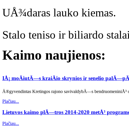
UÅ¾daras lauko kiemas.
Stalo teniso ir biliardo stalai
Kaimo naujienos:
IÅ¡ moÄiutÄ—s kraiÄio skrynios ir senelio palÄ—
Ä®gyvendintas Kretingos rajono savivaldybÄ—s bendruomeniniÅ³ org
Plačiau...
Lietuvos kaimo plÄ—tros 2014-2020 metÅ³ progra
Plačiau...