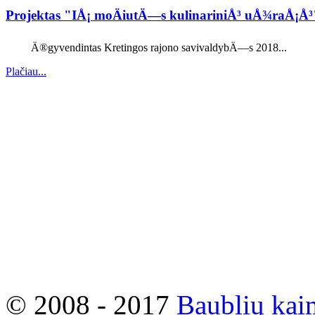
Projektas "IÅ¡ moÄiutÄ—s kulinariniÅ³ uÅ¾raÅ¡Å
Ä®gyvendintas Kretingos rajono savivaldybÄ—s 2018...
Plačiau...
© 2008 - 2017
Baublių kai