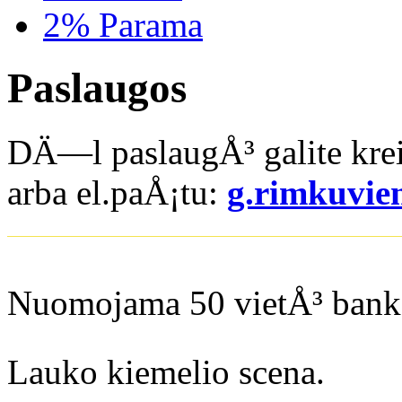
2% Parama
Paslaugos
DÄ—l paslaugÅ³ galite krei
arba el.paÅ¡tu:
g.rimkuvi
Nuomojama 50 vietÅ³ bank
Lauko kiemelio scena.