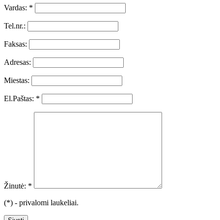
Vardas: *
Tel.nr.:
Faksas:
Adresas:
Miestas:
El.Paštas: *
Žinutė: *
(*) - privalomi laukeliai.