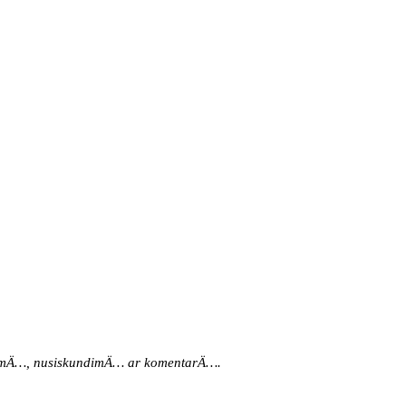
iÅ«lymÄ…, nusiskundimÄ… ar komentarÄ….