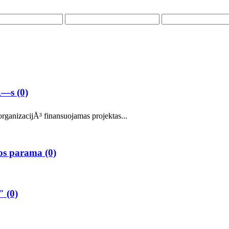
pÄ—s
(0)
anizacijÅ³ finansuojamas projektas...
mos parama
(0)
³"
(0)