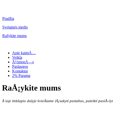
Pradžia
Svetainės medis
Rašykite mums
Apie kaimÄ…
Veikla
Å½monÄ—s
Paslaugos
Kontaktai
2% Parama
RaÅ¡ykite mums
Å ioje tinklapio dalyje kvieÄiame iÅ¡sakyti pastabas, pateikti pas