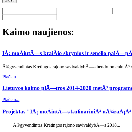
Kaimo naujienos:
IÅ¡ moÄiutÄ—s kraiÄio skrynios ir senelio palÄ—
Ä®gyvendintas Kretingos rajono savivaldybÄ—s bendruomeniniÅ³ org
Plačiau...
Lietuvos kaimo plÄ—tros 2014-2020 metÅ³ progra
Plačiau...
Projektas "IÅ¡ moÄiutÄ—s kulinariniÅ³ uÅ¾raÅ¡Å
Ä®gyvendintas Kretingos rajono savivaldybÄ—s 2018...