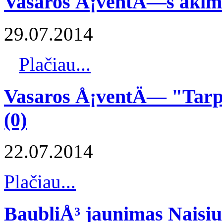
Vasaros Å¡ventÄ—s akim
29.07.2014
Plačiau...
Vasaros Å¡ventÄ— "Tarp 
(0)
22.07.2014
Plačiau...
BaubliÅ³ jaunimas Naisi