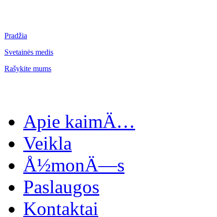
Pradžia
Svetainės medis
Rašykite mums
Apie kaimÄ…
Veikla
Å½monÄ—s
Paslaugos
Kontaktai