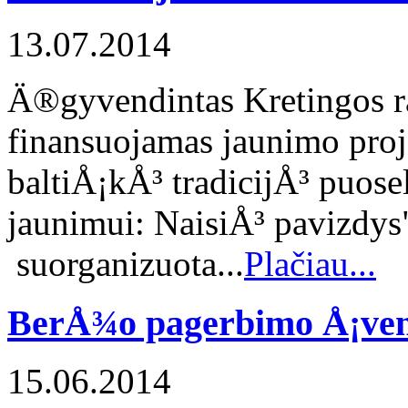
13.07.2014
Ä®gyvendintas Kretingos 
finansuojamas jaunimo proj
baltiÅ¡kÅ³ tradicijÅ³ puo
jaunimui: NaisiÅ³ pavizdys
suorganizuota...
Plačiau...
BerÅ¾o pagerbimo Å¡ve
15.06.2014