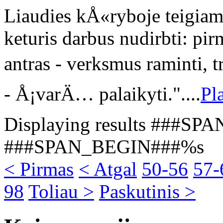
Liaudies kÅ«ryboje teigiam
keturis darbus nudirbti: pi
antras - verksmus raminti, tr
- Å¡varÄ… palaikyti."....
Pla
Displaying results ###SP
###SPAN_BEGIN###%s
< Pirmas
< Atgal
50-56
57-
98
Toliau >
Paskutinis >