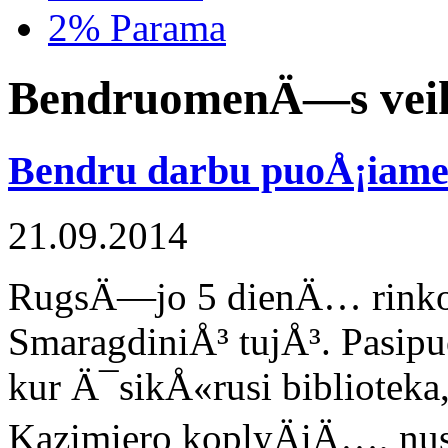
2% Parama
BendruomenÄ—s vei
Bendru darbu puoÅ¡iam
21.09.2014
RugsÄ—jo 5 dienÄ… rink
SmaragdiniÅ³ tujÅ³. Pasipu
kur Ä¯sikÅ«rusi biblioteka
Kazimiero koplyÄiÄ…, n