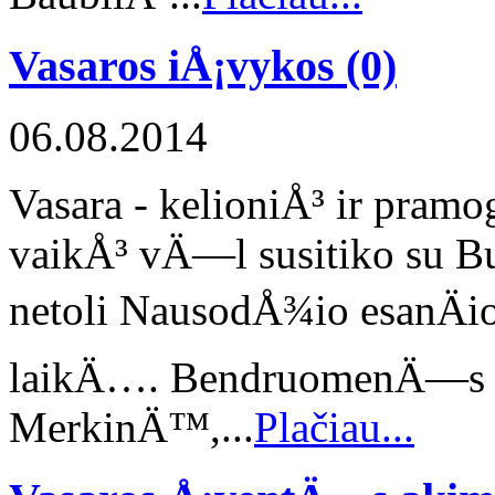
Vasaros iÅ¡vykos
(0)
06.08.2014
Vasara - kelioniÅ³ ir pra
vaikÅ³ vÄ—l susitiko su Bu
netoli NausodÅ¾io esanÄio
laikÄ…. BendruomenÄ—s n
MerkinÄ™,...
Plačiau...