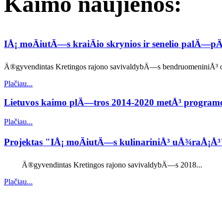
Kaimo naujienos:
IÅ¡ moÄiutÄ—s kraiÄio skrynios ir senelio palÄ—
Ä®gyvendintas Kretingos rajono savivaldybÄ—s bendruomeniniÅ³ org
Plačiau...
Lietuvos kaimo plÄ—tros 2014-2020 metÅ³ progra
Plačiau...
Projektas "IÅ¡ moÄiutÄ—s kulinariniÅ³ uÅ¾raÅ¡Å
Ä®gyvendintas Kretingos rajono savivaldybÄ—s 2018...
Plačiau...