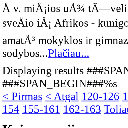
Å v. miÅ¡ios uÅ¾ tÄ—vel
sveÄio iÅ¡ Afrikos - kunig
amatÅ³ mokyklos ir gimnaz
sodybos...
Plačiau...
Displaying results ###SP
###SPAN_BEGIN###%s
< Pirmas
< Atgal
120-126
1
154
155-161
162-163
Tolia