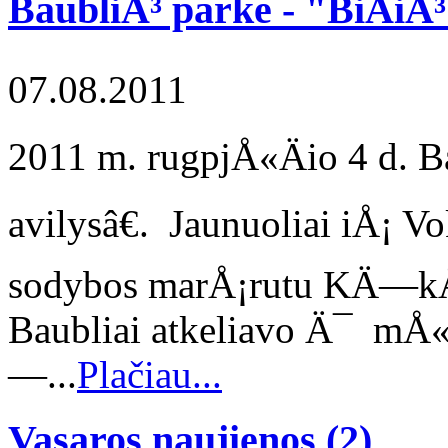
BaubliÅ³ parke - "BiÄiÅ³
07.08.2011
2011 m. rugpjÅ«Äio 4 d. B
avilysâ€. Jaunuoliai iÅ¡ 
sodybos marÅ¡rutu KÄ—kÅ¡
Baubliai atkeliavo Ä¯ mÅ
—...
Plačiau...
Vasaros naujienos
(2)