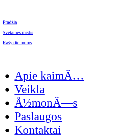
Pradžia
Svetainės medis
Rašykite mums
Apie kaimÄ…
Veikla
Å½monÄ—s
Paslaugos
Kontaktai