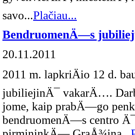
savo...
Plačiau...
BendruomenÄ—s jubilie
20.11.2011
2011 m. lapkriÄio 12 d. ba
jubiliejinÄ¯ vakarÄ…. Da
jome, kaip prabÄ—go penki
bendruomenÄ—s centro Ä¯
pirmininkÄ— GraÅ¾ina...