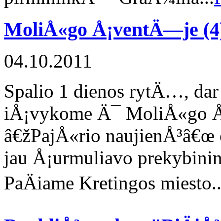
MoliÅ«go Å¡ventÄ—je
(4
04.10.2011
Spalio 1 dienos rytÄ…, dar
iÅ¡vykome Ä¯ MoliÅ«go Å
â€žPajÅ«rio naujienÅ³â€œ
jau Å¡urmuliavo prekybin
PaÄiame Kretingos miesto..