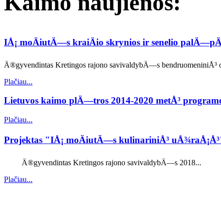
Kaimo naujienos:
IÅ¡ moÄiutÄ—s kraiÄio skrynios ir senelio palÄ—
Ä®gyvendintas Kretingos rajono savivaldybÄ—s bendruomeniniÅ³ org
Plačiau...
Lietuvos kaimo plÄ—tros 2014-2020 metÅ³ progra
Plačiau...
Projektas "IÅ¡ moÄiutÄ—s kulinariniÅ³ uÅ¾raÅ¡Å
Ä®gyvendintas Kretingos rajono savivaldybÄ—s 2018...
Plačiau...