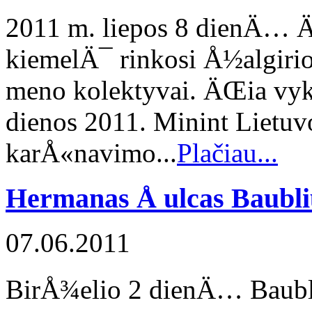
2011 m. liepos 8 dienÄ…
kiemelÄ¯ rinkosi Å½algirio
meno kolektyvai. ÄŒia vyk
dienos 2011. Minint Lietuv
karÅ«navimo...
Plačiau...
Hermanas Å ulcas Baubl
07.06.2011
BirÅ¾elio 2 dienÄ… Baubl