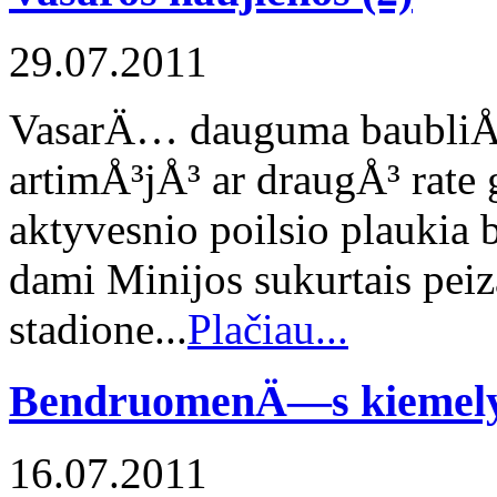
29.07.2011
VasarÄ… dauguma baubliÅ¡k
artimÅ³jÅ³ ar draugÅ³ rate 
aktyvesnio poilsio plauk
dami Minijos sukurtais pei
stadione...
Plačiau...
BendruomenÄ—s kiemely
16.07.2011