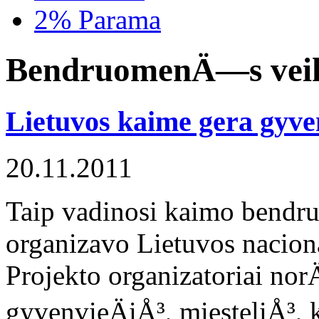
2% Parama
BendruomenÄ—s vei
Lietuvos kaime gera gyve
20.11.2011
Taip vadinosi kaimo bendr
organizavo Lietuvos nacion
Projekto organizatoriai no
gyvenvieÄiÅ³, miesteliÅ³, k