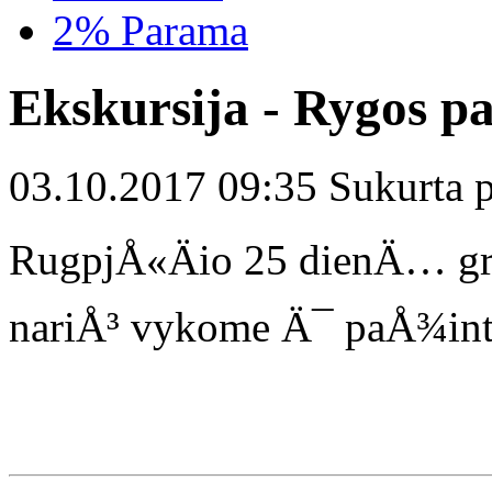
2% Parama
Ekskursija - Rygos 
03.10.2017 09:35 Sukurta pr
RugpjÅ«Äio 25 dienÄ… 
nariÅ³ vykome Ä¯ paÅ¾i