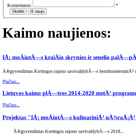
Komentaras:
*
Kaimo naujienos:
IÅ¡ moÄiutÄ—s kraiÄio skrynios ir senelio palÄ—
Ä®gyvendintas Kretingos rajono savivaldybÄ—s bendruomeniniÅ³ org
Plačiau...
Lietuvos kaimo plÄ—tros 2014-2020 metÅ³ progra
Plačiau...
Projektas "IÅ¡ moÄiutÄ—s kulinariniÅ³ uÅ¾raÅ¡Å
Ä®gyvendintas Kretingos rajono savivaldybÄ—s 2018...