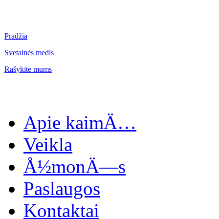
Pradžia
Svetainės medis
Rašykite mums
Apie kaimÄ…
Veikla
Å½monÄ—s
Paslaugos
Kontaktai