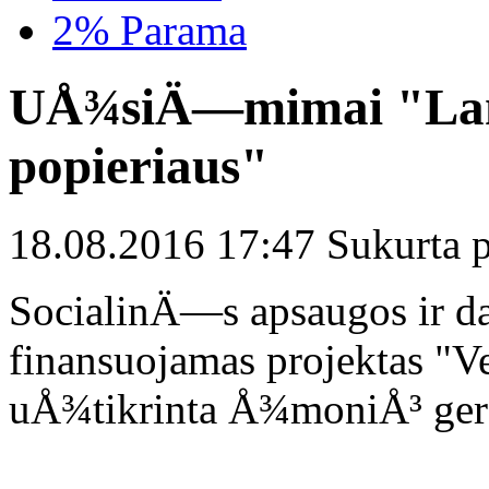
2% Parama
UÅ¾siÄ—mimai "Lanks
popieriaus"
18.08.2016 17:47 Sukurta pr
SocialinÄ—s apsaugos ir da
finansuojamas projektas "
uÅ¾tikrinta Å¾moniÅ³ g