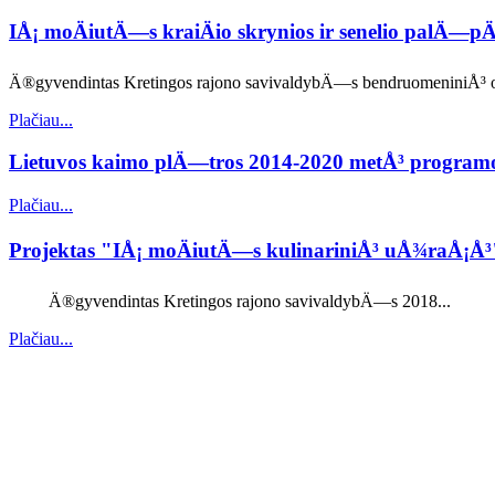
IÅ¡ moÄiutÄ—s kraiÄio skrynios ir senelio palÄ—
Ä®gyvendintas Kretingos rajono savivaldybÄ—s bendruomeniniÅ³ org
Plačiau...
Lietuvos kaimo plÄ—tros 2014-2020 metÅ³ progra
Plačiau...
Projektas "IÅ¡ moÄiutÄ—s kulinariniÅ³ uÅ¾raÅ¡Å
Ä®gyvendintas Kretingos rajono savivaldybÄ—s 2018...
Plačiau...