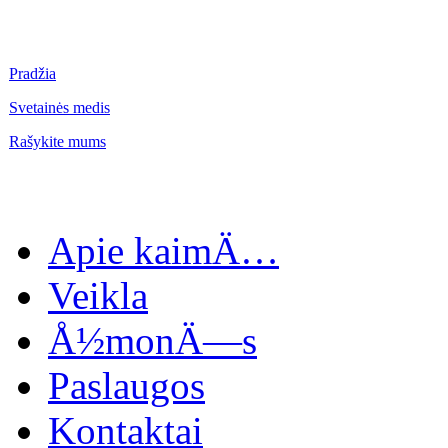
Pradžia
Svetainės medis
Rašykite mums
Apie kaimÄ…
Veikla
Å½monÄ—s
Paslaugos
Kontaktai